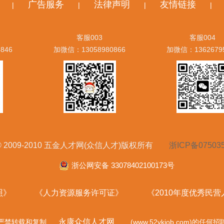
广告服务
法律声明
友情链接
|
|
|
|
客服003
客服004
846
加微信：13058980866
加微信：1362679
ht © 2009-2010 五金人才网(众信人才)版权所有
浙ICP备07503
浙公网安备 33078402100173号
照》
《人力资源服务许可证》
《2010年度优秀民
永康众信人才网
严禁转载和复制
(www.52ykjob.com)