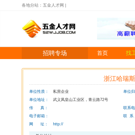
各地分站：
五金人才网
|
招聘专场
首页
找
浙江哈瑞
单位性质：
私营企业
单位归
单位地址：
武义凤皇山工业区，青云路72号
传 真：
联系电
电子邮箱：
联 系
网 址：
http://