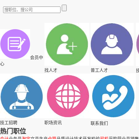
会员中
心
找人才
普工人才
技工招聘
职场资讯
联系我们
热门职位
会计
业务员
淘宝
文员
生产
仓管
品质
设计
技术
开发
检验
司机
采购
营业员
销售