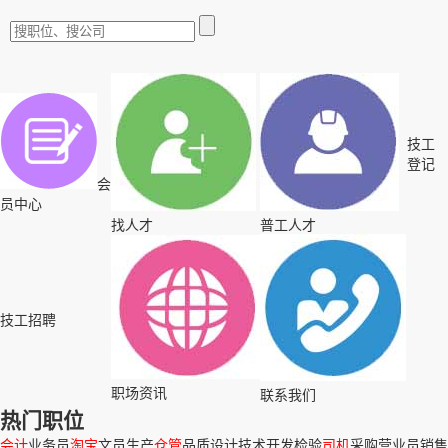
技工
登记
会
员中心
找人才
普工人才
技工招聘
职场资讯
联系我们
热门职位
会计
业务员
淘宝
文员
生产
仓管
品质
设计
技术
开发
检验
司机
采购
营业员
销售