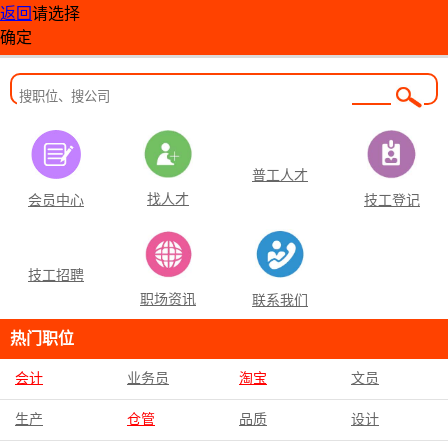
返回
请选择
确定
普工人才
找人才
技工登记
会员中心
技工招聘
职场资讯
联系我们
热门职位
会计
业务员
淘宝
文员
生产
仓管
品质
设计